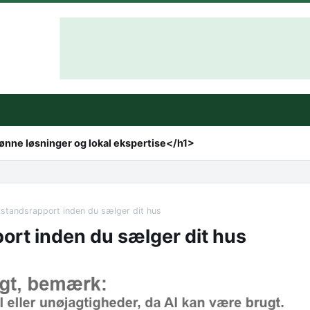
rønne løsninger og lokal ekspertise</h1>
ilstandsrapport inden du sælger dit hus
port inden du sælger dit hus