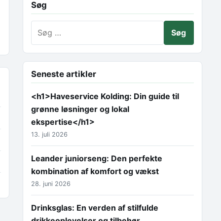
Søg
Søg efter:
Seneste artikler
<h1>Haveservice Kolding: Din guide til
grønne løsninger og lokal
ekspertise</h1>
13. juli 2026
Leander juniorseng: Den perfekte
kombination af komfort og vækst
28. juni 2026
Drinksglas: En verden af stilfulde
drikkeoplevelser og tilbehør