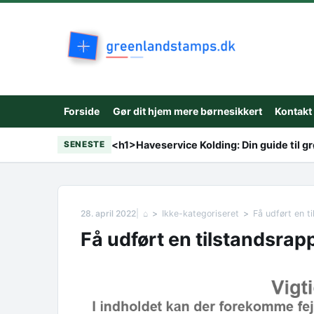
Skip to content
Forside
Gør dit hjem mere børnesikkert
Kontakt
<h1>Haveservice Kolding: Din guide til g
SENESTE
28. april 2022
⌂
Ikke-kategoriseret
Få udført en t
Få udført en tilstandsrap