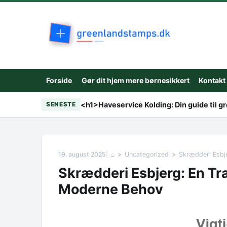
Skip to content
Forside
Gør dit hjem mere børnesikkert
Kontakt
<h1>Haveservice Kolding: Din guide til g
SENESTE
19. august 2025
⌂
Uncategorized
Skrædderi Esbje
Skrædderi Esbjerg: En Tra
Moderne Behov