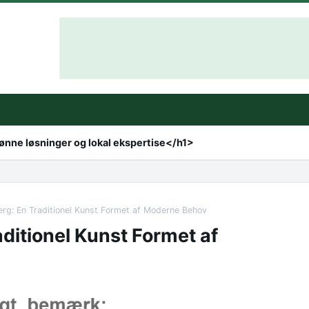
rønne løsninger og lokal ekspertise</h1>
rg: En Traditionel Kunst Formet af Moderne Behov
ditionel Kunst Formet af