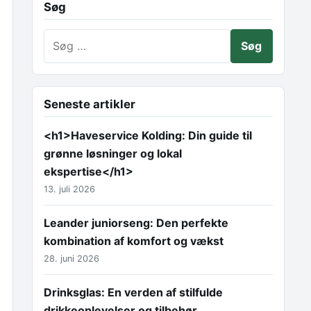
Søg
Søg efter:
Seneste artikler
<h1>Haveservice Kolding: Din guide til
grønne løsninger og lokal
ekspertise</h1>
13. juli 2026
Leander juniorseng: Den perfekte
kombination af komfort og vækst
28. juni 2026
Drinksglas: En verden af stilfulde
drikkeoplevelser og tilbehør